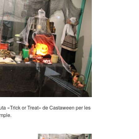
Ruta «Trick or Treat» de Castaween per les
ample.