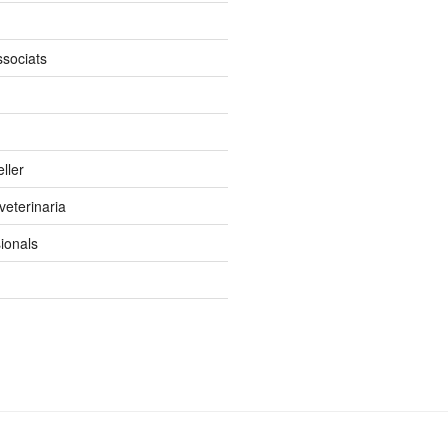
ssociats
ller
 veterinaria
ionals