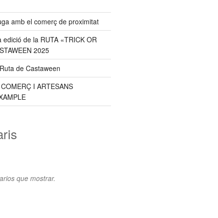
uga amb el comerç de proximitat
a edició de la RUTA «TRICK OR
ASTAWEEN 2025
a Ruta de Castaween
E COMERÇ I ARTESANS
XAMPLE
ris
rios que mostrar.