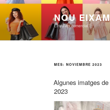
Saltar
al
NOU EIXA
contenido
El teu eix comercial
MES:
NOVIEMBRE 2023
PUBLICADO
Algunes imatges de
EL
2023