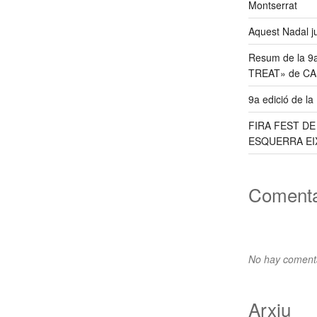
Montserrat
Aquest Nadal j
Resum de la 9
TREAT» de C
9a edició de l
FIRA FEST D
ESQUERRA EI
Comenta
No hay comenta
Arxiu