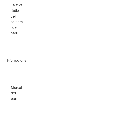
La teva
ràdio
del
comerç
i del
barri
Promocions
Mercat
del
barri