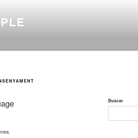
MPLE
ENSENYAMENT
Buscar
uage
enes.