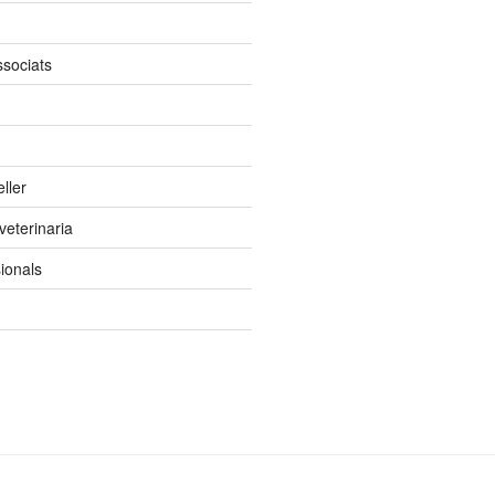
ssociats
ller
 veterinaria
ionals