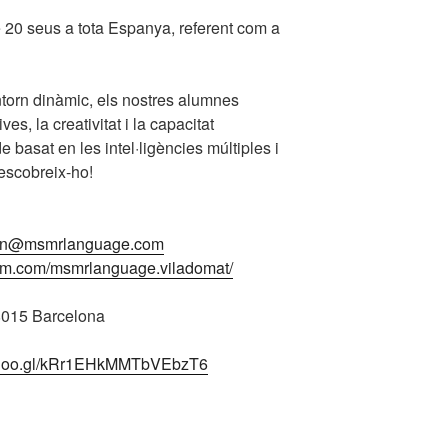
20 seus a tota Espanya, referent com a
torn dinàmic, els nostres alumnes
es, la creativitat i la capacitat
 basat en les intel·ligències múltiples i
Descobreix-ho!
cn@msmrlanguage.com
ram.com/msmrlanguage.viladomat/
8015 Barcelona
p.goo.gl/kRr1EHkMMTbVEbzT6