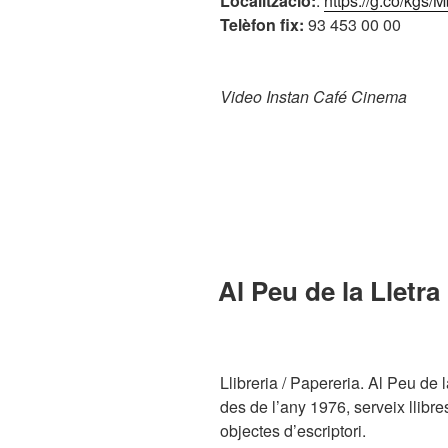
Localització:
.
https://g.co/kgs
Telèfon fix:
93 453 00 00
Video Instan Café Cinema
PUBLICADO
Al Peu de la Lletra
EL
Llibreria / Papereria. Al Peu de l
des de l’any 1976, serveix llibre
objectes d’escriptori.