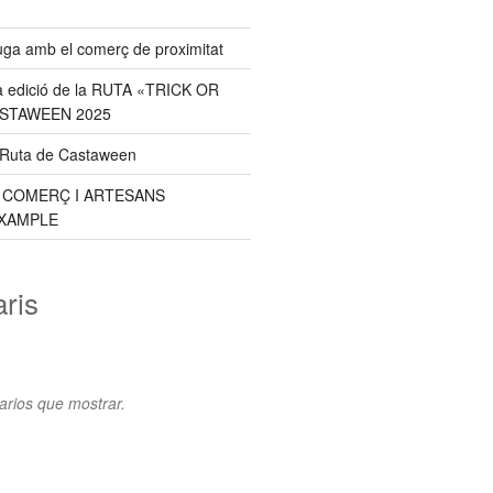
uga amb el comerç de proximitat
a edició de la RUTA «TRICK OR
ASTAWEEN 2025
a Ruta de Castaween
E COMERÇ I ARTESANS
XAMPLE
ris
rios que mostrar.