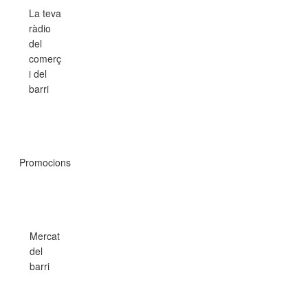
La teva
ràdio
del
comerç
i del
barri
Promocions
Mercat
del
barri