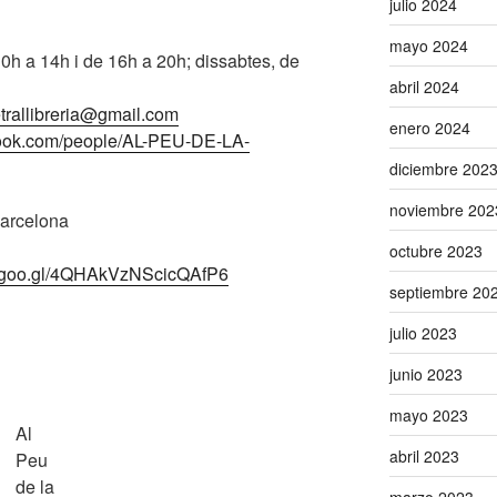
julio 2024
mayo 2024
10h a 14h i de 16h a 20h; dissabtes, de
abril 2024
etrallibreria@gmail.com
enero 2024
book.com/people/AL-PEU-DE-LA-
diciembre 202
noviembre 202
Barcelona
octubre 2023
p.goo.gl/4QHAkVzNScicQAfP6
septiembre 20
julio 2023
junio 2023
mayo 2023
Al
abril 2023
Peu
de la