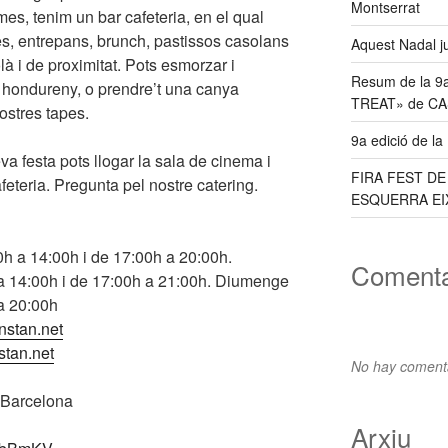
Montserrat
mes, tenim un bar cafeteria, en el qual
es, entrepans, brunch, pastissos casolans
Aquest Nadal j
là i de proximitat. Pots esmorzar i
Resum de la 9
 hondureny, o prendre’t una canya
TREAT» de C
stres tapes.
9a edició de l
eva festa pots llogar la sala de cinema i
FIRA FEST D
feteria. Pregunta pel nostre catering.
ESQUERRA EI
0h a 14:00h i de 17:00h a 20:00h.
Comenta
 a 14:00h i de 17:00h a 21:00h. Diumenge
a 20:00h
nstan.net
stan.net
No hay comenta
 Barcelona
Arxiu