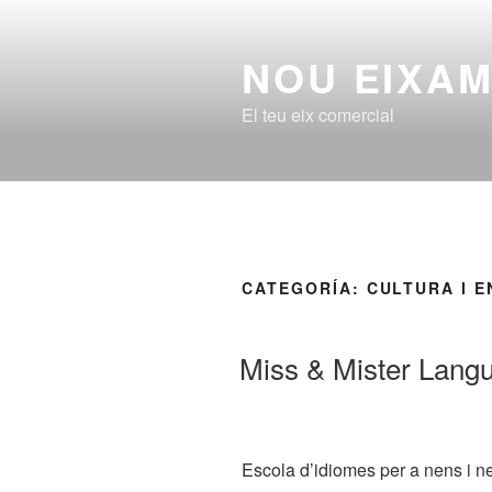
Saltar
al
NOU EIXA
contenido
El teu eix comercial
CATEGORÍA:
CULTURA I 
PUBLICADO
Miss & Mister Lang
EL
Escola d’idiomes per a nens i n