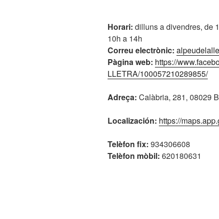
Horari:
dilluns a divendres, de 
10h a 14h
Correu electrònic:
alpeudelall
Pàgina web:
https://www.face
LLETRA/100057210289855/
Adreça:
Calàbria, 281, 08029 
Localización:
https://maps.ap
Telèfon fix:
934306608
Telèfon mòbil:
620180631