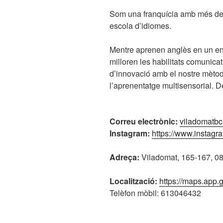
Som una franquícia amb més de 
escola d’idiomes.
Mentre aprenen anglès en un en
milloren les habilitats comunicativ
d’innovació amb el nostre mètode
l’aprenentatge multisensorial. 
Correu electrònic:
viladomatb
Instagram:
https://www.instag
Adreça:
Viladomat, 165-167, 0
Localització:
https://maps.ap
Telèfon mòbil: 613046432