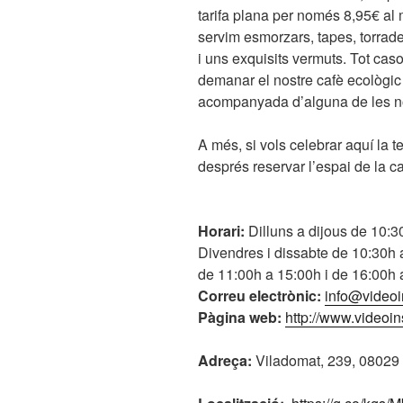
tarifa plana per només 8,95€ al 
servim esmorzars, tapes, torrad
i uns exquisits vermuts. Tot caso
demanar el nostre cafè ecològic
acompanyada d’alguna de les no
A més, si vols celebrar aquí la t
després reservar l’espai de la ca
Horari:
Dilluns a dijous de 10:3
Divendres i dissabte de 10:30h
de 11:00h a 15:00h i de 16:00h 
Correu electrònic:
info@videoi
Pàgina web:
http://www.videoin
Adreça:
Viladomat, 239, 08029