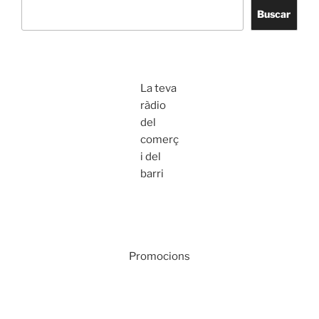
Buscar
La teva
ràdio
del
comerç
i del
barri
Promocions