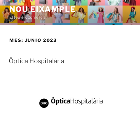
Saltar
NOU EIXAMPLE
al
El teu eix comercial
contenido
MES:
JUNIO 2023
PUBLICADO
Òptica Hospitalària
EL