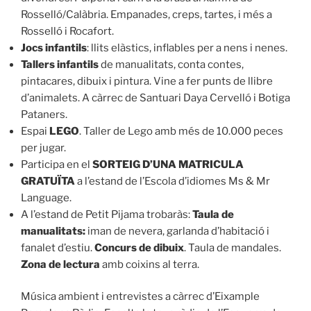
Rosselló/Calàbria. Empanades, creps, tartes, i més a
Rosselló i Rocafort.
Jocs infantils
: llits elàstics, inflables per a nens i nenes.
Tallers infantils
de manualitats, conta contes,
pintacares, dibuix i pintura. Vine a fer punts de llibre
d’animalets. A càrrec de Santuari Daya Cervelló i Botiga
Pataners.
Espai
LEGO
. Taller de Lego amb més de 10.000 peces
per jugar.
Participa en el
SORTEIG D’UNA MATRICULA
GRATUÏTA
a l’estand de l’Escola d’idiomes Ms & Mr
Language.
A l’estand de Petit Pijama trobaràs:
Taula de
manualitats:
iman de nevera, garlanda d’habitació i
fanalet d’estiu.
Concurs de dibuix
. Taula de mandales.
Zona de lectura
amb coixins al terra.
Música ambient i entrevistes a càrrec d’Eixample