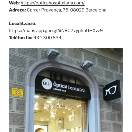
Web:
https://opticahospitalaria.com/
Adreça:
Carrer Provença, 75, 08029 Barcelona
Localització
:
https://maps.app.goo.gl/iiNBC7vyphpUHXvz9
Telèfon fix:
934 300 834