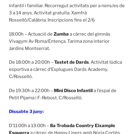
infantil i familiar. Recorregut activitats per a nens/es de
3 a 14 anys. Activitat gratuïta. Xamfrà
Rosselló/Calàbria. Inscripcions fins el 2/6
18:00h – Actuació de
Zumba
a càrrec del gimnàs
Vivagym Av Roma/Entença. Tarima zona interior
Jardins Montserrat.
De 18:00h a 20:00h –
Tastet de Dards
. Activitat lúdica
esportiva a càrrec d’Esplugues Dards Academy.
C/Rosselló.
De 19:30h a 22:00h –
Mini Disco Infantil
a l’espai de
Petit Pijama i F-Rebost. C/Rosselló.
Dissabte 3 juny:
D’11:00h a 13:00h –
8a Trobada Country Eixample
Esquerra
a càrrec de Happy Liners amb Núria Cortés,