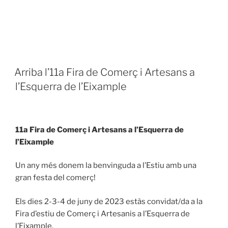
PUBLICADO
Arriba l’11a Fira de Comerç i Artesans a
EL
l’Esquerra de l’Eixample
11a Fira de Comerç i Artesans a l’Esquerra de
l’Eixample
Un any més donem la benvinguda a l’Estiu amb una
gran festa del comerç!
Els dies 2-3-4 de juny de 2023 estàs convidat/da a la
Fira d’estiu de Comerç i Artesanis a l’Esquerra de
l’Eixample.