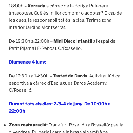
18:00h –
Xerrada
a càrrec de la Botiga Pataners
(mascotes). Què és millor comprar o adoptar? O cap de
les dues, la responsabilitat és la clau. Tarima zona
interior Jardins Montserrat.
De 19:30h a 22:00h –
Mini Disco Infantil
a l’espai de
Petit Pijama i F-Rebost. C/Rosselló.
Diumenge 4 juny:
De 12:30h a 14:30h –
Tastet de Dards
. Activitat lúdica
esportiva a càrrec d’Esplugues Dards Academy.
C/Rosselló.
Durant tots els dies: 2-3-4 de juny. De 10:00h a
22:00h
Zona restauració:
Frankfurt Rosellón a Rosselló: paella
divendres. Pulperia i carn a la brasa al xamfrà de