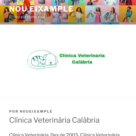
Saltar
NOU EIXAMPLE
al
El teu eix comercial
contenido
PUBLICADO
POR
NOUEIXAMPLE
EL
Clínica Veterinària Calàbria
Clínica Veterinària. Des de 2003
.
Clínica Veterinària