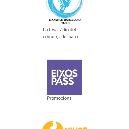
La teva ràdio del
comerç i del barri
Promocions