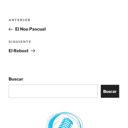
Navegación
Entrada
ANTERIOR
de
anterior:
El Nou Pascual
entradas
Siguiente
SIGUIENTE
entrada
El Rebost
Buscar
Buscar