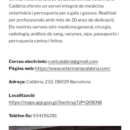
Calàbria ofereix un servei integral de medicina
veterinària i perruqueria per a gats i gossos. Realitzat
per professionals amb més de 20 anys de dedicació.
Els nostres serveis són: medicina general, cirurgia,
radiologia, análisis de sang, vacunes, xips, passaports i
perruqueria canina i felina.
Correu electrònic:
cvetcalabria@gmail.com
Pàgina web:
https://www.veterinariacalabria.com/
Adreça:
Calàbria, 232, 08029 Barcelona
Localització
:
https://maps.app.goo.gl/3wchrxp7zPrQt9EN8
Telèfon fix:
934196281