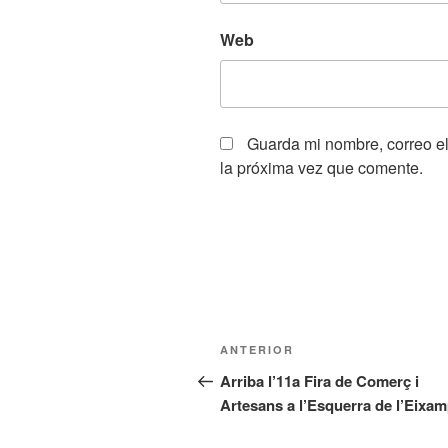
Web
Guarda mi nombre, correo e
la próxima vez que comente.
Navegación
Entrada
ANTERIOR
de
anterior:
Arriba l’11a Fira de Comerç i
Artesans a l’Esquerra de l’Eixa
entradas