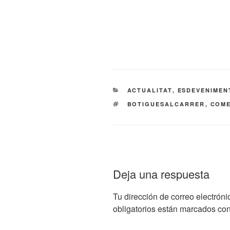
CATEGORÍAS
ACTUALITAT
,
ESDEVENIMEN
ETIQUETAS
BOTIGUESALCARRER
,
COME
Deja una respuesta
Tu dirección de correo electróni
obligatorios están marcados co