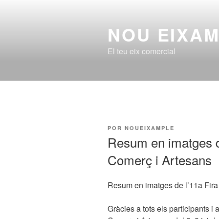
Saltar
al
NOU EIXA
contenido
El teu eix comercial
PUBLICADO
POR
NOUEIXAMPLE
EL
Resum en imatges de
Comerç i Artesans
Resum en imatges de l’11a Fira 
Gràcies a tots els participants i 