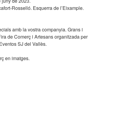
e juny de 2023.
cafort-Rosselló. Esquerra de l’Eixample.
cials amb la vostra companyia. Grans i
 Fira de Comerç i Artesans organitzada per
Eventos SJ del Vallès.
rç en imatges.