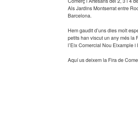
Comerç i Artesans del 2, 3 i 4 d
Als Jardins Montserrat entre Ro
Barcelona.
Hem gaudit d’uns dies molt espe
petits han viscut un any més la
l’Eix Comercial Nou Eixample i 
Aquí us deixem la Fira de Come