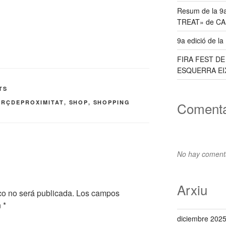
Resum de la 9
TREAT» de C
9a edició de l
FIRA FEST D
ESQUERRA EI
TS
RÇDEPROXIMITAT
,
SHOP
,
SHOPPING
Comenta
No hay comenta
Arxiu
co no será publicada.
Los campos
n
*
diciembre 202