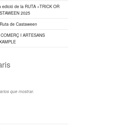
a edició de la RUTA «TRICK OR
ASTAWEEN 2025
a Ruta de Castaween
E COMERÇ I ARTESANS
XAMPLE
ris
rios que mostrar.
5