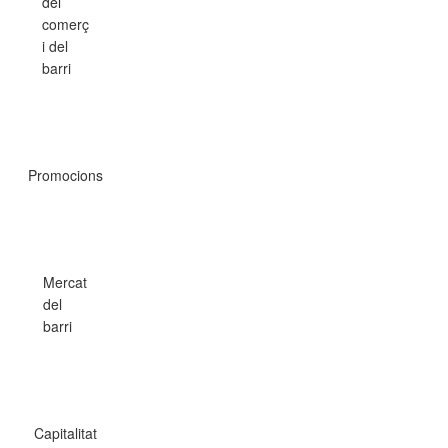
del
comerç
i del
barri
Promocions
Mercat
del
barri
Capitalitat