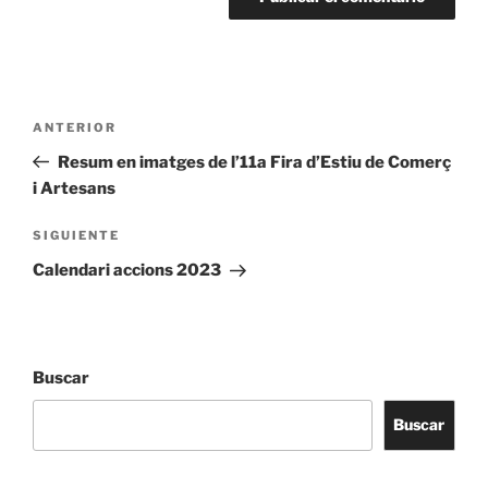
Navegación
Entrada
ANTERIOR
de
anterior:
Resum en imatges de l’11a Fira d’Estiu de Comerç
entradas
i Artesans
Siguiente
SIGUIENTE
entrada
Calendari accions 2023
Buscar
Buscar