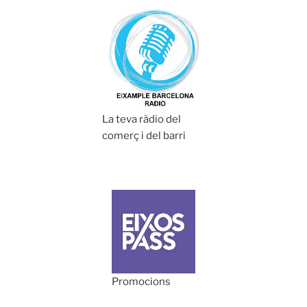
La teva ràdio del
comerç i del barri
Promocions