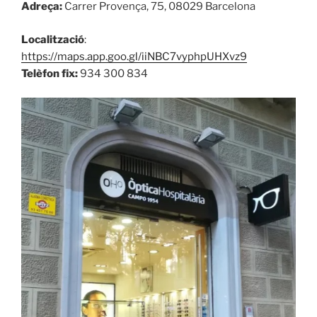
Adreça:
Carrer Provença, 75, 08029 Barcelona
Localització
:
https://maps.app.goo.gl/iiNBC7vyphpUHXvz9
Telèfon fix:
934 300 834