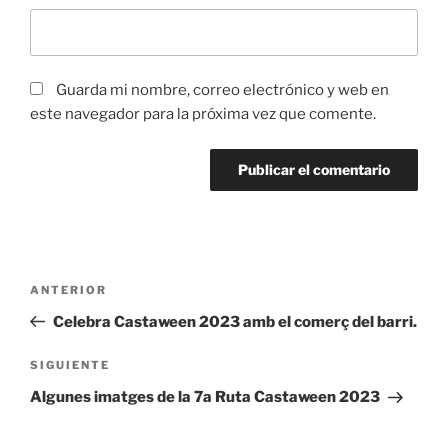
Guarda mi nombre, correo electrónico y web en
este navegador para la próxima vez que comente.
Navegación
Entrada
ANTERIOR
de
anterior:
Celebra Castaween 2023 amb el comerç del barri.
entradas
Siguiente
SIGUIENTE
entrada
Algunes imatges de la 7a Ruta Castaween 2023