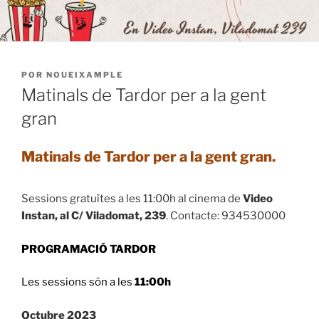
PUBLICADO
POR
NOUEIXAMPLE
EL
Matinals de Tardor per a la gent
gran
Matinals de Tardor per a la gent gran.
Sessions gratuïtes a les 11:00h al cinema de
Video
Instan, al C/ Viladomat, 239
. Contacte: 934530000
PROGRAMACIÓ TARDOR
Les sessions són a les
11:00h
Octubre 2023