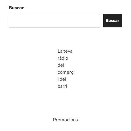
Buscar
Buscar
La teva
ràdio
del
comerç
i del
barri
Promocions