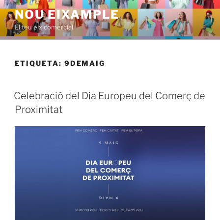
Saltar
NOU EIXAMPLE
al
El teu eix comercial
contenido
ETIQUETA:
9DEMAIG
PUBLICADO
Celebració del Dia Europeu del Comerç de
EL
Proximitat