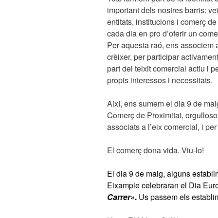
important dels nostres barris: ve
entitats, institucions i comerç de
cada dia en pro d’oferir un comer
Per aquesta raó, ens associem a 
crèixer, per participar activamen
part del teixit comercial actiu i 
propis interessos i necessitats.
Així, ens sumem el dia 9 de mai
Comerç de Proximitat, orgulloso
associats a l’eix comercial, i per
El comerç dona vida. Viu-lo!
El dia 9 de maig, alguns establ
Eixample celebraran el Dia Eur
Carrer»
.
Us passem els establim