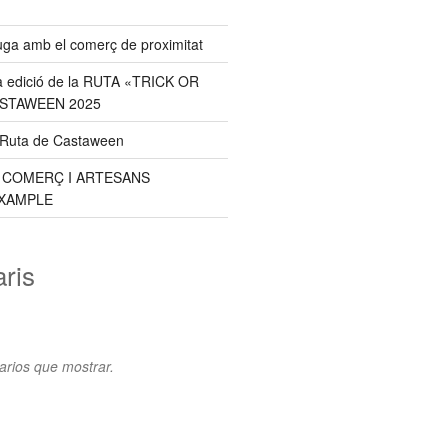
uga amb el comerç de proximitat
a edició de la RUTA «TRICK OR
ASTAWEEN 2025
a Ruta de Castaween
E COMERÇ I ARTESANS
XAMPLE
ris
rios que mostrar.