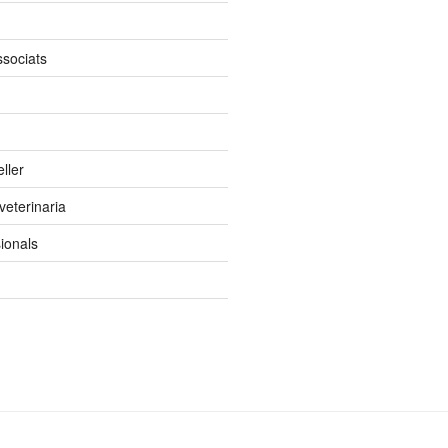
ssociats
ller
 veterinaria
ionals