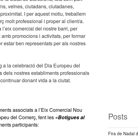
ïns, veïnes, ciutadans, ciutadanes,
 proximitat. I per aquest motiu, treballem
ç molt professional i proper al client/a.
l’eix comercial del nostre barri, per
t amb promocions i activitats, per formar
per estar ben representats per als nostres
g a la celebració del Dia Europeu del
s dels nostres establiments professionals
 continuar donant vida a la ciutat.
iments associats a l’Eix Comercial Nou
Posts
opeu del Comerç, fent les
«Botigues al
ents participants:
Fira de Nadal 