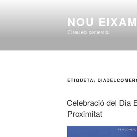
Saltar
al
NOU EIXA
contenido
El teu eix comercial
ETIQUETA:
DIADELCOMER
PUBLICADO
Celebració del Dia
EL
Proximitat