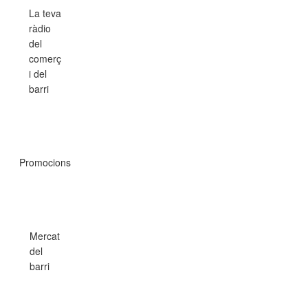
La teva
ràdio
del
comerç
i del
barri
Promocions
Mercat
del
barri