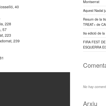
Montserrat
osselló, 40
Aquest Nadal j
4
Resum de la 9
ia, 228
TREAT» de C
, 57
9a edició de l
at, 223
adomat, 239
FIRA FEST D
ESQUERRA EI
281
Comenta
No hay comenta
Arxiu