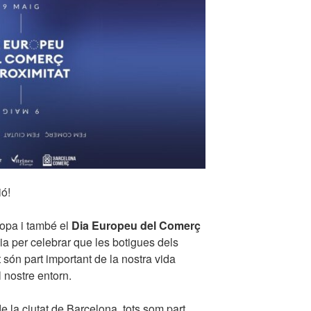
ió!
ropa i també el
Dia Europeu del Comerç
ia per celebrar que les botigues dels
t són part important de la nostra vida
l nostre entorn.
de la ciutat de Barcelona, tots som part