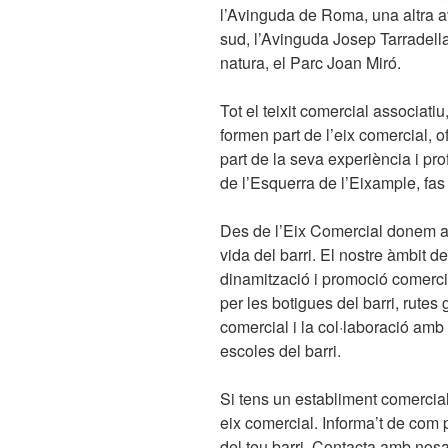
l’Avinguda de Roma, una altra a
sud, l’Avinguda Josep Tarradella
natura, el Parc Joan Miró.
Tot el teixit comercial associati
formen part de l’eix comercial, o
part de la seva experiència i pr
de l’Esquerra de l’Eixample, fas c
Des de l’Eix Comercial donem a 
vida del barri. El nostre àmbit d
dinamització i promoció comercia
per les botigues del barri, rut
comercial i la col·laboració amb a
escoles del barri.
Si tens un establiment comercial
eix comercial. Informa’t de com p
del teu barri. Contacta amb nosa