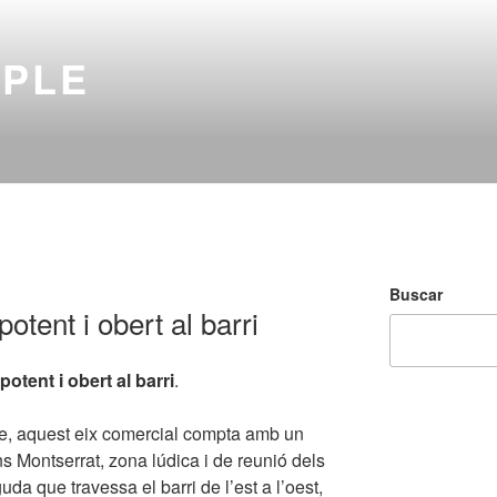
MPLE
Buscar
otent i obert al barri
otent i obert al barri
.
le, aquest eix comercial compta amb un
s Montserrat, zona lúdica i de reunió dels
uda que travessa el barri de l’est a l’oest,