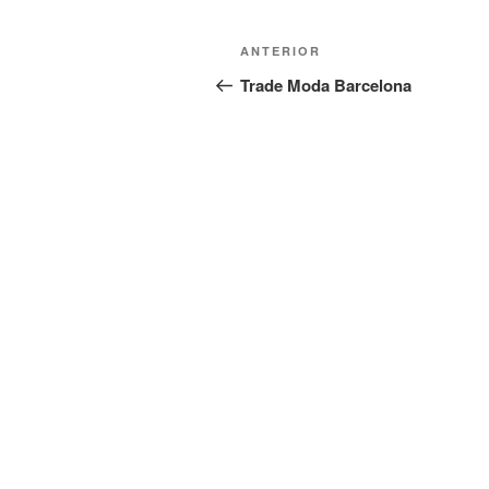
Navegación
Entrada
ANTERIOR
de
anterior:
Trade Moda Barcelona
entradas