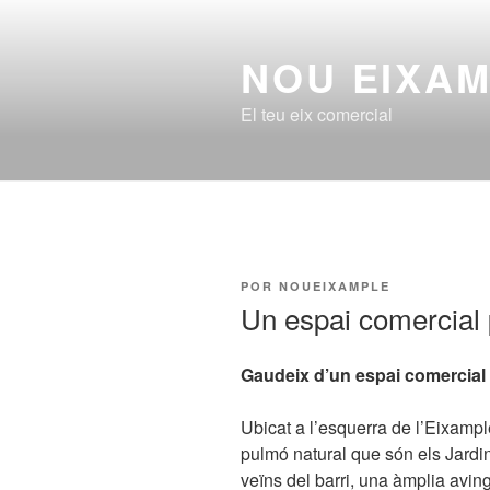
Saltar
al
NOU EIXA
contenido
El teu eix comercial
PUBLICADO
POR
NOUEIXAMPLE
EL
Un espai comercial p
Gaudeix d’un espai comercial p
Ubicat a l’esquerra de l’Eixamp
pulmó natural que són els Jardin
veïns del barri, una àmplia aving