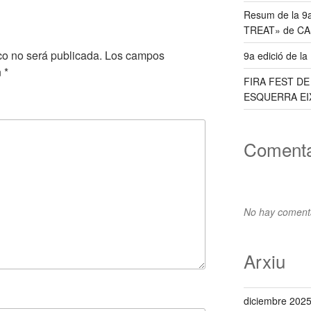
Resum de la 9
TREAT» de C
co no será publicada.
Los campos
9a edició de l
n
*
FIRA FEST D
ESQUERRA EI
Comenta
No hay comenta
Arxiu
diciembre 202