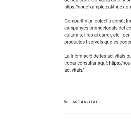
https://noueixample.cat/index.ph
Compartim un objectiu comú: impl
campanyes promocionals del come
culturals, fires al carrer, etc., pe
productes i serveis que es poden
La informació de les activitats q
trobar consultar aquí:
https://no
activitats/
CATEGORÍAS
ACTUALITAT