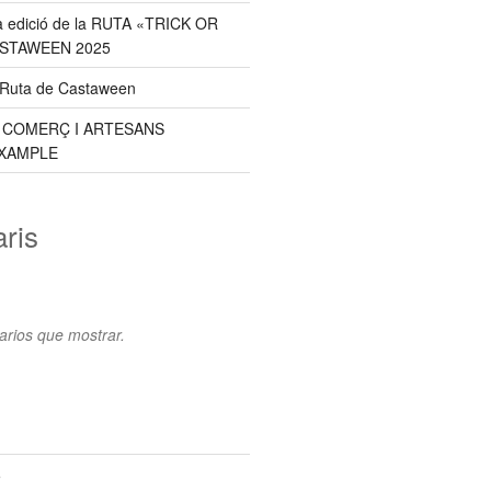
a edició de la RUTA «TRICK OR
ASTAWEEN 2025
a Ruta de Castaween
E COMERÇ I ARTESANS
XAMPLE
ris
rios que mostrar.
5