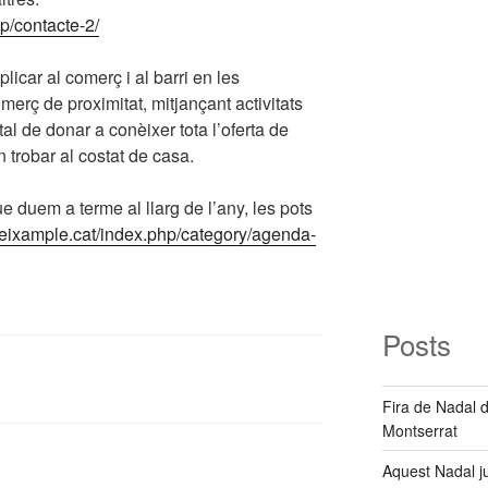
p/contacte-2/
icar al comerç i al barri en les
rç de proximitat, mitjançant activitats
r tal de donar a conèixer tota l’oferta de
 trobar al costat de casa.
ue duem a terme al llarg de l’any, les pots
ueixample.cat/index.php/category/agenda-
Posts
Fira de Nadal 
Montserrat
Aquest Nadal j