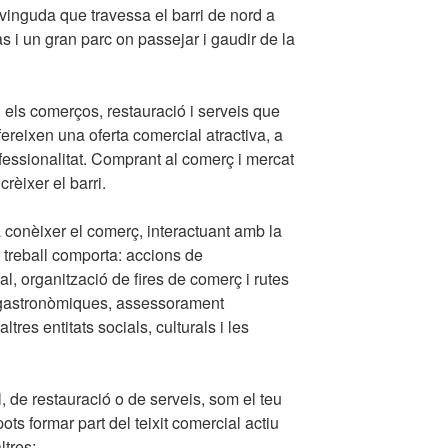
vinguda que travessa el barri de nord a
s i un gran parc on passejar i gaudir de la
u, els comerços, restauració i serveis que
fereixen una oferta comercial atractiva, a
ofessionalitat. Comprant al comerç i mercat
rèixer el barri.
conèixer el comerç, interactuant amb la
e treball comporta: accions de
l, organització de fires de comerç i rutes
es gastronòmiques, assessorament
ltres entitats socials, culturals i les
, de restauració o de serveis, som el teu
ots formar part del teixit comercial actiu
ltres: