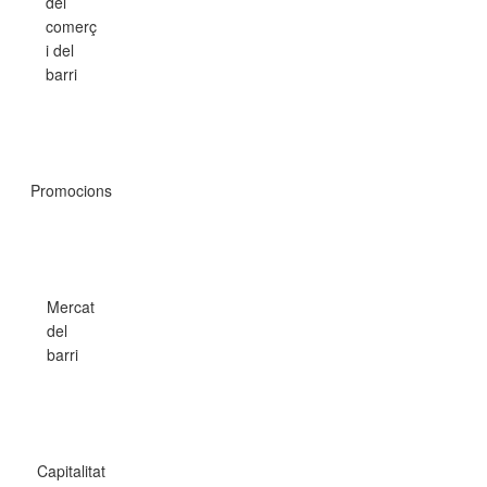
del
comerç
i del
barri
Promocions
Mercat
del
barri
Capitalitat