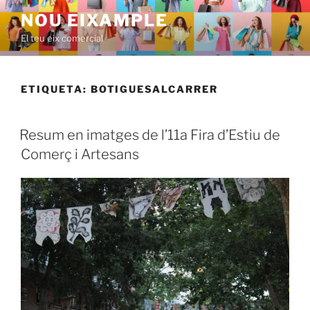
Saltar
NOU EIXAMPLE
al
El teu eix comercial
contenido
ETIQUETA:
BOTIGUESALCARRER
PUBLICADO
Resum en imatges de l’11a Fira d’Estiu de
EL
Comerç i Artesans